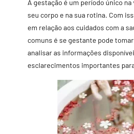
A gestação é um período único na
Doula
Profissional
seu corpo e na sua rotina. Com is
a
em relação aos cuidados com a sa
mais
de
comuns é se gestante pode tomar
15
analisar as informações disponíve
anos
esclarecimentos importantes par