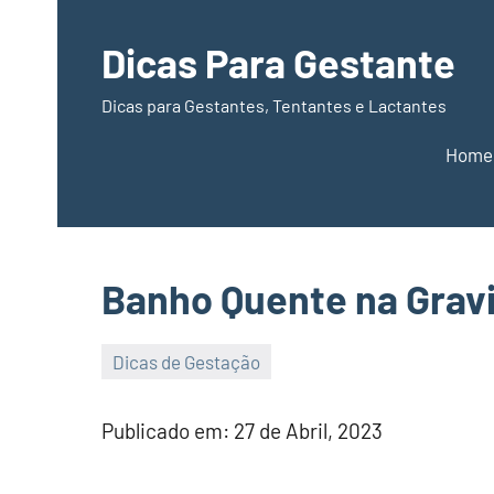
Dicas Para Gestante
Dicas para Gestantes, Tentantes e Lactantes
Home
Banho Quente na Gravi
Dicas de Gestação
27
Maria
de
Rosa
Publicado em: 27 de Abril, 2023
Abril,
de
2023
Jesus