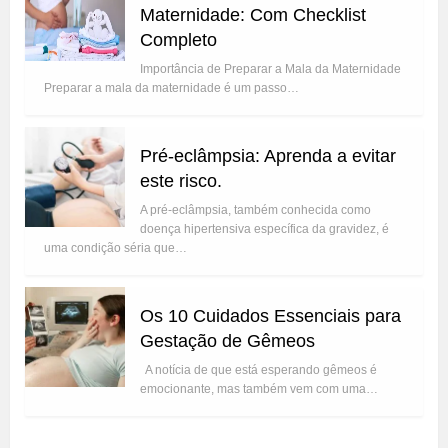
Maternidade: Com Checklist
Completo
Importância de Preparar a Mala da Maternidade
Preparar a mala da maternidade é um passo…
Pré-eclâmpsia: Aprenda a evitar
este risco.
A pré-eclâmpsia, também conhecida como
doença hipertensiva específica da gravidez, é
uma condição séria que…
Os 10 Cuidados Essenciais para
Gestação de Gêmeos
A notícia de que está esperando gêmeos é
emocionante, mas também vem com uma…