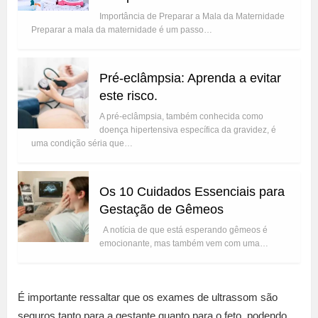
Importância de Preparar a Mala da Maternidade
Preparar a mala da maternidade é um passo…
Pré-eclâmpsia: Aprenda a evitar
este risco.
A pré-eclâmpsia, também conhecida como
doença hipertensiva específica da gravidez, é
uma condição séria que…
Os 10 Cuidados Essenciais para
Gestação de Gêmeos
A notícia de que está esperando gêmeos é
emocionante, mas também vem com uma…
É importante ressaltar que os exames de ultrassom são
seguros tanto para a gestante quanto para o feto, podendo