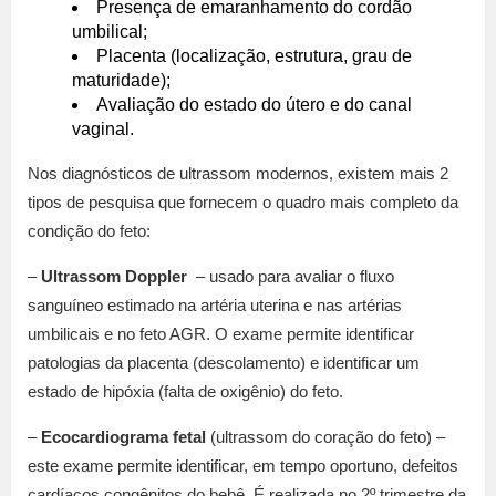
Presença de emaranhamento do cordão
umbilical;
Placenta (localização, estrutura, grau de
maturidade);
Avaliação do estado do útero e do canal
vaginal.
Nos diagnósticos de ultrassom modernos, existem mais 2
tipos de pesquisa que fornecem o quadro mais completo da
condição do feto:
–
Ultrassom Doppler
– usado para avaliar o fluxo
sanguíneo estimado na artéria uterina e nas artérias
umbilicais e no feto AGR. O exame permite identificar
patologias da placenta (descolamento) e identificar um
estado de hipóxia (falta de oxigênio) do feto.
–
Ecocardiograma fetal
(ultrassom do coração do feto) –
este exame permite identificar, em tempo oportuno, defeitos
cardíacos congênitos do bebê. É realizada no 2º trimestre da